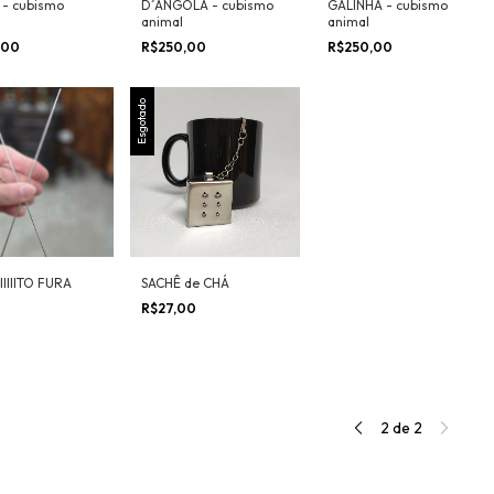
- cubismo
D´ANGOLA - cubismo
GALINHA - cubismo
animal
animal
,00
R$250,00
R$250,00
Esgotado
SACHÊ de CHÁ
IIIIIIITO FURA
R$27,00
0
2
de
2