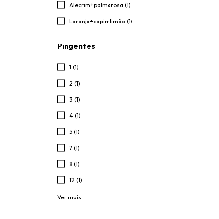
Alecrim+palmarosa (1)
Laranja+capimlimão (1)
Pingentes
1 (1)
2 (1)
3 (1)
4 (1)
5 (1)
7 (1)
8 (1)
12 (1)
Ver mais