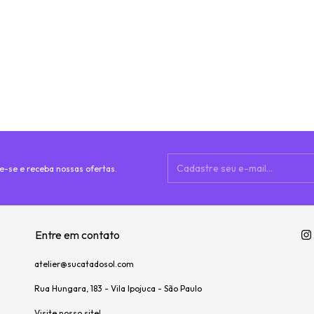
e-se e receba nossas ofertas.
Entre em contato
atelier@sucatadosol.com
Rua Hungara, 183 - Vila Ipojuca - São Paulo
Visite nosso site!