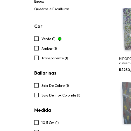
Bijoux
Quadros e Esculturas
Cor
Verde (1)
Ambar (1)
Transparente (1)
HIPOP
cubism
R$250
Bailarinas
Saia De Cobre (1)
Saia De Inox Colorida (1)
Medida
10,5 Cm (1)