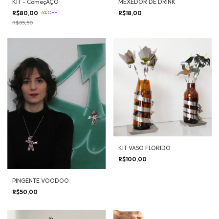
KIT - ComeçAÇO
MEXEDOR DE DRINK
R$80,00
-
6
%
OFF
R$18,00
R$85,50
KIT VASO FLORIDO
R$100,00
PINGENTE VOODOO
R$50,00