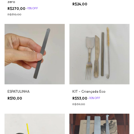
zero
R$24,00
R$270,00
-
15
%
OFF
R$318,00
ESPATULINHA
KIT - Criançada Eco
R$10,00
R$53,00
-
10
%
OFF
R$59,00