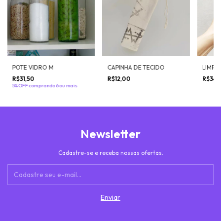
POTE VIDRO M
CAPINHA DE TECIDO
LIMPA
R$31,50
R$12,00
R$34,
5% OFF
comprando 6 ou mais
Newsletter
Cadastre-se e receba nossas ofertas.