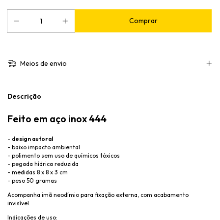
Meios de envio
Descrição
Feito em aço inox 444
-
design autoral
- baixo impacto ambiental
- polimento sem uso de químicos tóxicos
- pegada hídrica reduzida
- medidas 8 x 8 x 3 cm
- peso 50 gramas
Acompanha imã neodímio para fixação externa, com acabamento
invisível.
Indicações de uso: