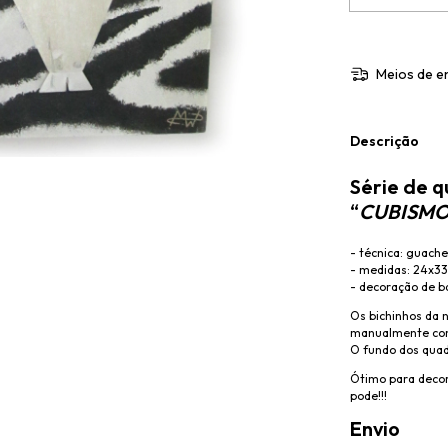
Meios de e
Descrição
Série de 
“
CUBISMO
- técnica: guach
- medidas: 24x3
- decoração de b
Os bichinhos da 
manualmente com
O fundo dos quad
Ótimo para decor
pode!!!
Envio