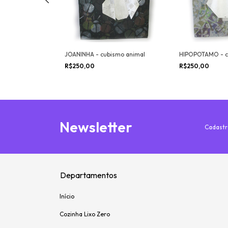
smo animal
JOANINHA - cubismo animal
HIPOPOTAMO - c
R$250,00
R$250,00
Newsletter
Cadastr
Departamentos
Início
Cozinha Lixo Zero