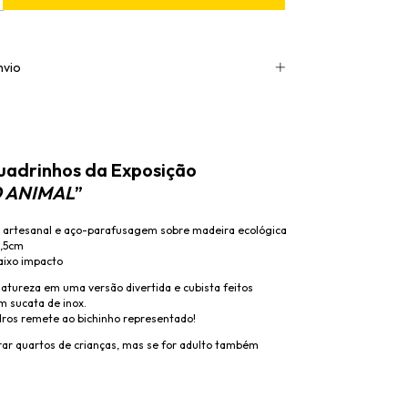
nvio
quadrinhos da Exposição
 ANIMAL
”
e artesanal e aço-parafusagem sobre madeira ecológica
3,5cm
aixo impacto
natureza em uma versão divertida e cubista feitos
 sucata de inox.
ros remete ao bichinho representado!
ar quartos de crianças, mas se for adulto também