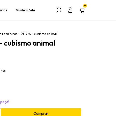
0
turas
Visite o Site
e Esculturas
.
ZEBRA - cubismo animal
- cubismo animal
lhes
 peça!