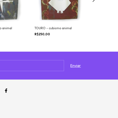
o animal
TOURO - cubismo animal
PINGUIM - cubi
R$250,00
R$250,00