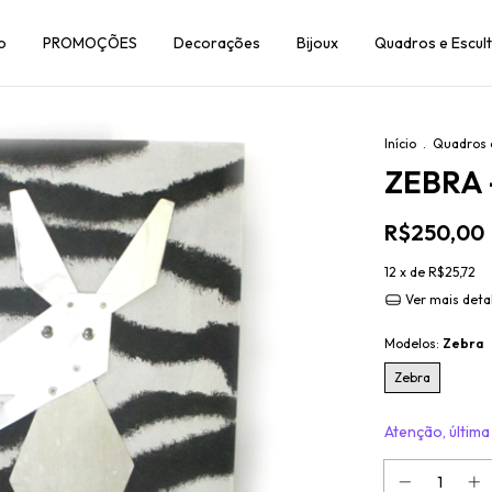
o
PROMOÇÕES
Decorações
Bijoux
Quadros e Escul
Início
.
Quadros 
ZEBRA 
R$250,00
12
x de
R$25,72
Ver mais deta
Modelos:
Zebra
Zebra
Atenção, última